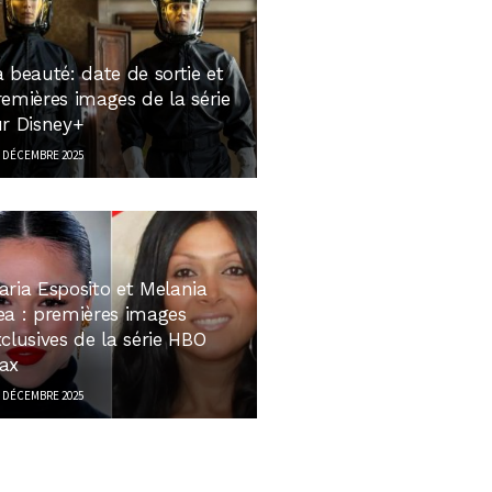
 beauté: date de sortie et
remières images de la série
ur Disney+
 DÉCEMBRE 2025
aria Esposito et Melania
ea : premières images
clusives de la série HBO
ax
 DÉCEMBRE 2025