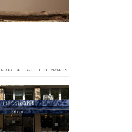
TAT & MAISON
SANTÉ
TECH
VACANCES