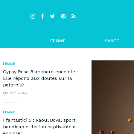
FEMME
SANTÉ
FEMME
Gypsy Rose Blanchard enceinte :
Elle répond aux doutes sur la
paternité
9 FÉVRIER 2026
FEMME
I fantastici 5 : Raoul Bova, sport,
handicap et fiction captivante à
explorer