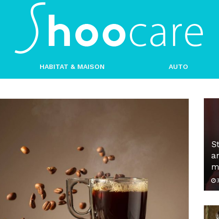
Shoocare
HABITAT & MAISON
AUTO
S
an
m
3