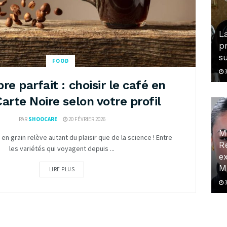
La
p
s
FOOD
3
bre parfait : choisir le café en
Carte Noire selon votre profil
PAR
SHOOCARE
20 FÉVRIER 2026
M
 en grain relève autant du plaisir que de la science ! Entre
R
les variétés qui voyagent depuis ...
ex
M
LIRE PLUS
3