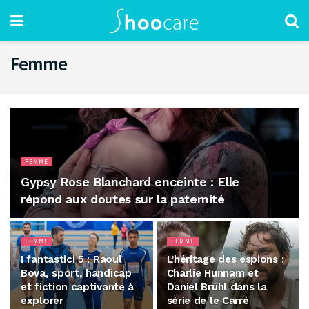
Femme
FEMME
Gypsy Rose Blanchard enceinte : Elle
répond aux doutes sur la paternité
FEMME
FEMME
I fantastici 5 : Raoul
L’héritage des espions :
Bova, sport, handicap
Charlie Hunnam et
et fiction captivante à
Daniel Brühl dans la
explorer
série de le Carré