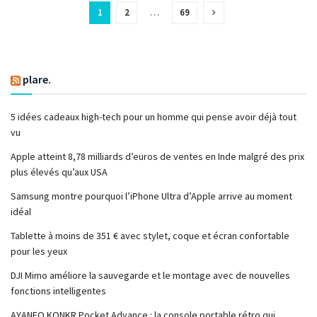
1
2
…
69
plare.
5 idées cadeaux high-tech pour un homme qui pense avoir déjà tout
vu
Apple atteint 8,78 milliards d’euros de ventes en Inde malgré des prix
plus élevés qu’aux USA
Samsung montre pourquoi l’iPhone Ultra d’Apple arrive au moment
idéal
Tablette à moins de 351 € avec stylet, coque et écran confortable
pour les yeux
DJI Mimo améliore la sauvegarde et le montage avec de nouvelles
fonctions intelligentes
AYANEO KONKR Pocket Advance : la console portable rétro qui