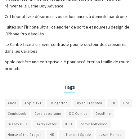
réinvente la Game Boy Advance
Cet hôpital livre désormais vos ordonnances à domicile par drone
Fuites sur l’iPhone Ultra : calendrier de sortie et nouveau design de
l’iPhone Pro dévoilés
Le Caribe face à un hiver contrasté pour le secteur des croisières
dans les Caraïbes
Apple rachète une entreprise clé pour accélérer sa feuille de route
produits
Tags
Alien
Apple TV+
Bridgerton
Bryan Cranston
CB
Cbr
Comicbook
Cosa sappiamo
DC Comics
Deadline
Disney Plus
Harry Potter
HBO
heroichollywood
House of the Dragon
HR
Il Trono di Spade
Jason Momoa