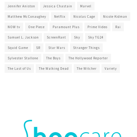
Jennifer Aniston
Jessica Chastain
Marvel
Matthew McConaughey
Netflix
Nicolas Cage
Nicole Kidman
NOW tv
One Piece
Paramount Plus
Prime Video
Rai
Samuel L. Jackson
ScreenRant
Sky
Sky TG24
Squid Game
SR
Star Wars
Stranger Things
Sylvester Stallone
The Boys
The Hollywood Reporter
The Last of Us
The Walking Dead
The Witcher
Variety