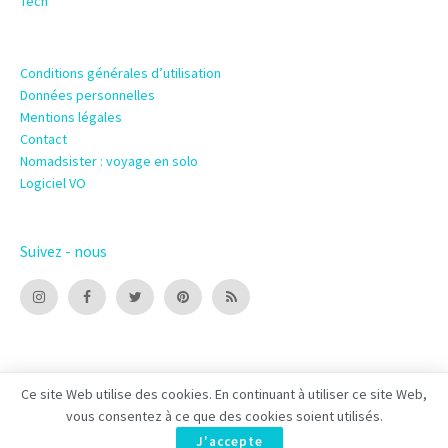
Tech
Conditions générales d’utilisation
Données personnelles
Mentions légales
Contact
Nomadsister : voyage en solo
Logiciel VO
Suivez - nous
Ce site Web utilise des cookies. En continuant à utiliser ce site Web,
vous consentez à ce que des cookies soient utilisés.
© 2022 Shoocare – Edité par –
Alliance 123
.
J'accepte