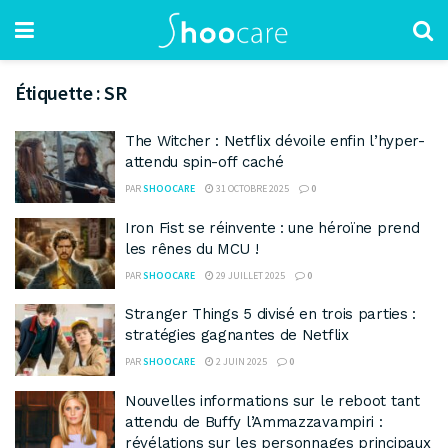
Étiquette :
SR
The Witcher : Netflix dévoile enfin l’hyper-
attendu spin-off caché
PAR
SHOOCARE
31 OCTOBRE 2025
0
Iron Fist se réinvente : une héroïne prend
les rênes du MCU !
PAR
SHOOCARE
29 JUILLET 2025
0
Stranger Things 5 divisé en trois parties :
stratégies gagnantes de Netflix
PAR
SHOOCARE
2 JUIN 2025
0
Nouvelles informations sur le reboot tant
attendu de Buffy l’Ammazzavampiri :
révélations sur les personnages principaux