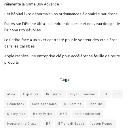
réinvente la Game Boy Advance
Cet hôpital livre désormais vos ordonnances à domicile par drone
Fuites sur l’iPhone Ultra : calendrier de sortie et nouveau design de
l’iPhone Pro dévoilés
Le Caribe face à un hiver contrasté pour le secteur des croisières
dans les Caraïbes
Apple rachète une entreprise clé pour accélérer sa feuille de route
produits
Tags
Alien
Apple TV+
Bridgerton
Bryan Cranston
CB
Cbr
Comicbook
Cosa sappiamo
DC Comics
Deadline
Disney Plus
Harry Potter
HBO
heroichollywood
House of the Dragon
HR
Il Trono di Spade
Jason Momoa