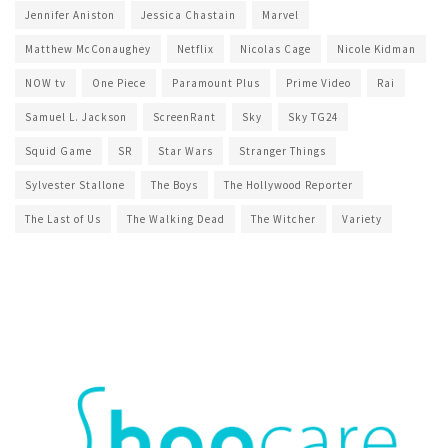
Jennifer Aniston
Jessica Chastain
Marvel
Matthew McConaughey
Netflix
Nicolas Cage
Nicole Kidman
NOW tv
One Piece
Paramount Plus
Prime Video
Rai
Samuel L. Jackson
ScreenRant
Sky
Sky TG24
Squid Game
SR
Star Wars
Stranger Things
Sylvester Stallone
The Boys
The Hollywood Reporter
The Last of Us
The Walking Dead
The Witcher
Variety