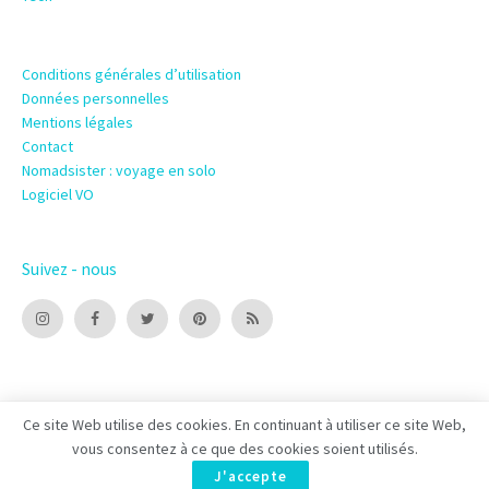
Conditions générales d’utilisation
Données personnelles
Mentions légales
Contact
Nomadsister : voyage en solo
Logiciel VO
Suivez - nous
Ce site Web utilise des cookies. En continuant à utiliser ce site Web,
vous consentez à ce que des cookies soient utilisés.
© 2022 Shoocare – Edité par –
Alliance 123
.
J'accepte