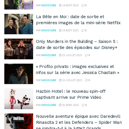
PAR
SHOOCARE
14 AOÛT 2025
0
La Bête en Moi : date de sortie et
premières images de la mini-série Netflix
PAR
SHOOCARE
14 AOÛT 2025
0
Only Murders in the Building – Saison 5 :
date de sortie des épisodes sur Disney+
PAR
SHOOCARE
23 JUILLET 2025
0
« Profilo privato : images exclusives et
infos sur la série avec Jessica Chastain »
PAR
SHOOCARE
23 JUILLET 2025
0
Hazbin Hotel : le nouveau spin-off
captivant arrive sur Prime Video
PAR
SHOOCARE
26 AVRIL 2025
0
Nouvelle aventure épique avec Daredevil:
Rinascita 2 et les Defenders – Spider Man
se joindra-t-il à la lutte? Grands