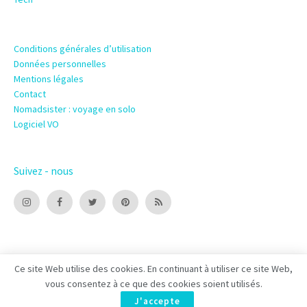
Conditions générales d’utilisation
Données personnelles
Mentions légales
Contact
Nomadsister : voyage en solo
Logiciel VO
Suivez - nous
Ce site Web utilise des cookies. En continuant à utiliser ce site Web,
vous consentez à ce que des cookies soient utilisés.
© 2022 Shoocare – Edité par –
Alliance 123
.
J'accepte