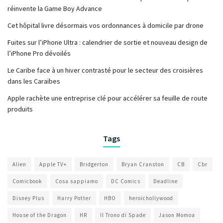
réinvente la Game Boy Advance
Cet hôpital livre désormais vos ordonnances à domicile par drone
Fuites sur l’iPhone Ultra : calendrier de sortie et nouveau design de
l’iPhone Pro dévoilés
Le Caribe face à un hiver contrasté pour le secteur des croisières
dans les Caraïbes
Apple rachète une entreprise clé pour accélérer sa feuille de route
produits
Tags
Alien
Apple TV+
Bridgerton
Bryan Cranston
CB
Cbr
Comicbook
Cosa sappiamo
DC Comics
Deadline
Disney Plus
Harry Potter
HBO
heroichollywood
House of the Dragon
HR
Il Trono di Spade
Jason Momoa