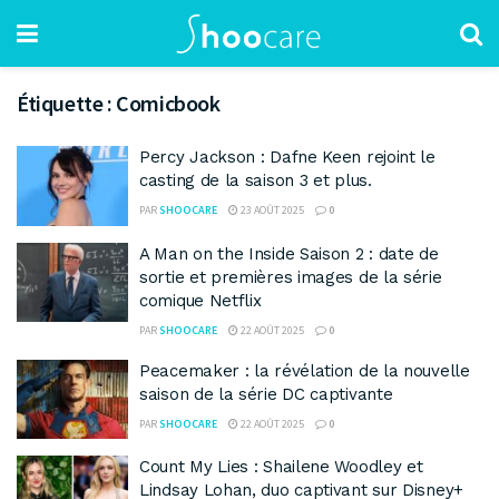
Étiquette :
Comicbook
Percy Jackson : Dafne Keen rejoint le
casting de la saison 3 et plus.
PAR
SHOOCARE
23 AOÛT 2025
0
A Man on the Inside Saison 2 : date de
sortie et premières images de la série
comique Netflix
PAR
SHOOCARE
22 AOÛT 2025
0
Peacemaker : la révélation de la nouvelle
saison de la série DC captivante
PAR
SHOOCARE
22 AOÛT 2025
0
Count My Lies : Shailene Woodley et
Lindsay Lohan, duo captivant sur Disney+