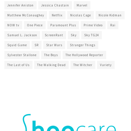
Jennifer Aniston
Jessica Chastain
Marvel
Matthew McConaughey
Netflix
Nicolas Cage
Nicole Kidman
NOW tv
One Piece
Paramount Plus
Prime Video
Rai
Samuel L. Jackson
ScreenRant
Sky
Sky TG24
Squid Game
SR
Star Wars
Stranger Things
Sylvester Stallone
The Boys
The Hollywood Reporter
The Last of Us
The Walking Dead
The Witcher
Variety