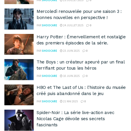
PAR
SHOOCARE
25 JUILLET 2025
0
Mercoledì renouvelée pour une saison 3 :
bonnes nouvelles en perspective !
PAR
SHOOCARE
24 JUILLET 2025
0
Harry Potter : Émerveillement et nostalgie
des premiers épisodes de la série.
PAR
SHOOCARE
23 JUIN 2025
0
The Boys : un créateur apeuré par un final
terrifiant pour tous les héros
PAR
SHOOCARE
10 JUIN 2025
0
HBO et The Last of Us : l’histoire du musée
créé puis abandonné dans le jeu
PAR
SHOOCARE
21 MAI 2025
0
Spider-Noir : La série live-action avec
Nicolas Cage dévoile ses secrets
fascinants