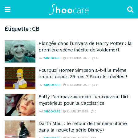
Étiquette :
CB
Plongée dans l’univers de Harry Potter : la
première scène inédite de Voldemort
PAR
SHOOCARE
17 OCTOBRE 2025
0
Pourquoi Homer Simpson a-t-il le même
emploi depuis 35 ans ? Secrets révélés !
PAR
SHOOCARE
10 OCTOBRE 2025
0
Buffy l’ammazzavampiri : un nouveau flirt
mystérieux pour la Cacciatrice
PAR
SHOOCARE
31 JUILLET 2025
0
Darth Maul : le retour de l’ennemi ultime
dans la nouvelle série Disney+