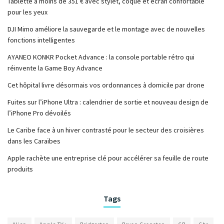
Tablette à moins de 351 € avec stylet, coque et écran confortable
pour les yeux
DJI Mimo améliore la sauvegarde et le montage avec de nouvelles
fonctions intelligentes
AYANEO KONKR Pocket Advance : la console portable rétro qui
réinvente la Game Boy Advance
Cet hôpital livre désormais vos ordonnances à domicile par drone
Fuites sur l’iPhone Ultra : calendrier de sortie et nouveau design de
l’iPhone Pro dévoilés
Le Caribe face à un hiver contrasté pour le secteur des croisières
dans les Caraïbes
Apple rachète une entreprise clé pour accélérer sa feuille de route
produits
Tags