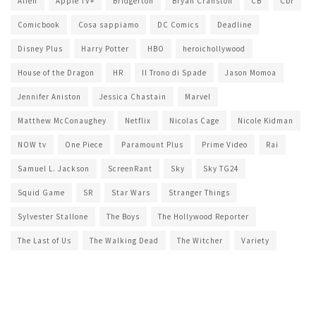
Alien
Apple TV+
Bridgerton
Bryan Cranston
CB
Cbr
Comicbook
Cosa sappiamo
DC Comics
Deadline
Disney Plus
Harry Potter
HBO
heroichollywood
House of the Dragon
HR
Il Trono di Spade
Jason Momoa
Jennifer Aniston
Jessica Chastain
Marvel
Matthew McConaughey
Netflix
Nicolas Cage
Nicole Kidman
NOW tv
One Piece
Paramount Plus
Prime Video
Rai
Samuel L. Jackson
ScreenRant
Sky
Sky TG24
Squid Game
SR
Star Wars
Stranger Things
Sylvester Stallone
The Boys
The Hollywood Reporter
The Last of Us
The Walking Dead
The Witcher
Variety