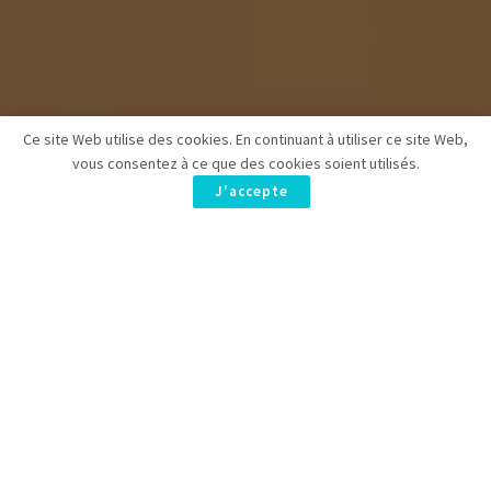
Ce site Web utilise des cookies. En continuant à utiliser ce site Web,
vous consentez à ce que des cookies soient utilisés.
J'accepte
Cette année,
Les Simpson
célèbrent leurs 35 ans! Dans le
dernier épisode, un
accord secret préserve Homer Simpson
à la centrale nucléaire
, malgré ses erreurs répétées. La
saison 36 promet de révéler des aspects inédits du passé
d’Abe Simpson, éclairant ainsi le futur d’Homer. Un
dénouement captivant!