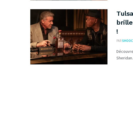
Tulsa
brill
!
PAR
SHOOC
Découvrez
Sheridan.