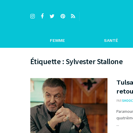
FEMME
SANTÉ
Étiquette :
Sylvester Stallone
Tulsa
retou
PAR
SHOOC
Paramount
quatrièm
...