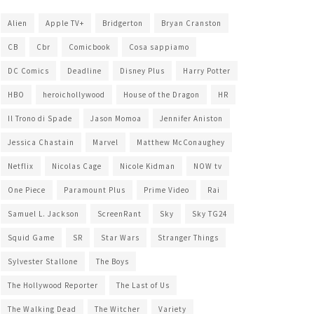
Alien
Apple TV+
Bridgerton
Bryan Cranston
CB
Cbr
Comicbook
Cosa sappiamo
DC Comics
Deadline
Disney Plus
Harry Potter
HBO
heroichollywood
House of the Dragon
HR
Il Trono di Spade
Jason Momoa
Jennifer Aniston
Jessica Chastain
Marvel
Matthew McConaughey
Netflix
Nicolas Cage
Nicole Kidman
NOW tv
One Piece
Paramount Plus
Prime Video
Rai
Samuel L. Jackson
ScreenRant
Sky
Sky TG24
Squid Game
SR
Star Wars
Stranger Things
Sylvester Stallone
The Boys
The Hollywood Reporter
The Last of Us
The Walking Dead
The Witcher
Variety