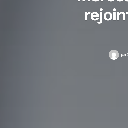
rejoin
par