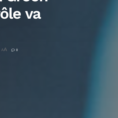
rôle va
A
0
A