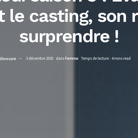
t le casting, son 
surprendre !
Shoocare
3 décembre 2025
dans
Femme
Temps de lecture : 4 mins read