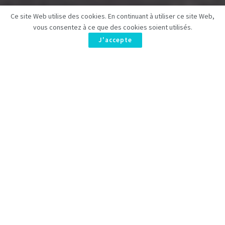
Ce site Web utilise des cookies. En continuant à utiliser ce site Web,
vous consentez à ce que des cookies soient utilisés.
J'accepte
Dans l’univers compétitif des séries de Netflix,
Starting 5
a
subi une triste annulation après deux saisons. Cette
docuserie captivante, lancée en 2024, suivait le quotidien de
superstars de la NBA comme
LeBron James
et
Kevin Durant
,
révélant leur humanité. Malheureusement, les audiences
n’ont pas suffi.
Netflix Annule Une de Ses
Meilleures Séries Originales