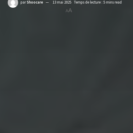
par
Shoocare
13 mai 2025
Temps de lecture : 5 mins read
A
A