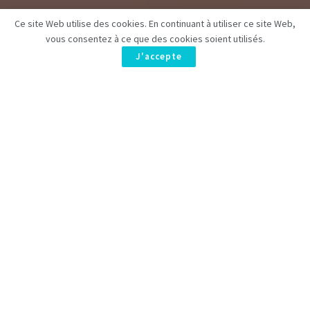
Ce site Web utilise des cookies. En continuant à utiliser ce site Web,
vous consentez à ce que des cookies soient utilisés.
J'accepte
Le bien-être est une notion à laquelle nous devons tous nous
attacher. Nous avons tous le devoir de nous sentir bien, et
cela passe par l’adoption d’une hygiène de vie saine et
équilibrée qui nous procure un sentiment de bien-être et de
sérénité. La beauté et le bien-être sont indissociables. En
effet, un soin parfois minime peut nous donner une sensation
de bien-être qui nous accompagne toute la journée. Prendre
soin de son corps et de son esprit est plus qu’important, car
il s’agit d’une manière de s’aimer et de se respecter.
Les soins pour le bien-être sont nombreux et variés : des