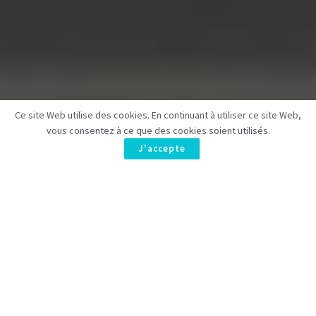
Ce site Web utilise des cookies. En continuant à utiliser ce site Web,
vous consentez à ce que des cookies soient utilisés.
J'accepte
Netflix
dévoile les
premières images officielles
de la série
Black Rabbit
, créée par
Zach Baylin
et
Kate Susman
,
mettant en vedette le duo inédit
Jason Bateman
et
Jude
Law
. Après deux ans de développement, cette série attendue
sera disponible le
18 septembre
sur la plateforme.