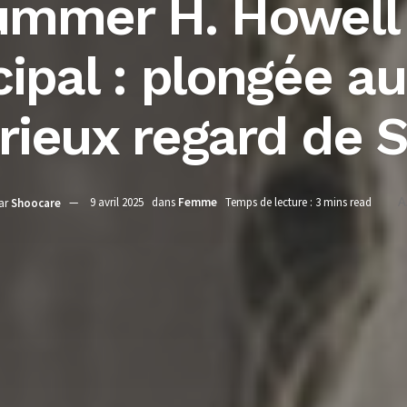
ummer H. Howell 
ncipal : plongée a
rieux regard de S
ar
Shoocare
9 avril 2025
dans
Femme
Temps de lecture : 3 mins read
A