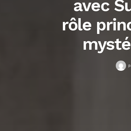
avec S
rôle pri
mysté
p