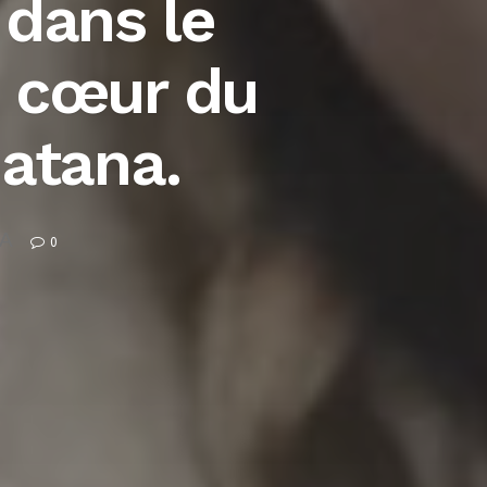
dans le
u cœur du
atana.
A
0