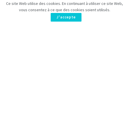
Ce site Web utilise des cookies. En continuant à utiliser ce site Web,
vous consentez à ce que des cookies soient utilisés.
J'accepte
La plupart du temps, nos inquiétudes et nos insécurités sur
notre physique dans le monde ou nous vivons nous
empêchent de vivre pleinement notre vie ou même de
terminer ce que nous avons commencé.
Ceux d’entre nous qui sont en surpoids et qui vivent
pleinement leur vie ont souvent plus de vitalité que les
personnes qui ne font pas d’effort constant pour perdre du
poids. L’importance n’est pas votre physique mais l’activité
sportive il faut voir le bon côté des choses, c’est que vous
n’êtes pas totalement coincé dans une habitude.