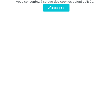
vous consentez à ce que des cookies soient utilisés.
J'accepte
En 2025, le super-héros aveugle au costume rouge de
Marvel
fait son grand retour grâce à
Disney Plus
avec la première
saison de
Daredevil – Rinascita
, mettant en vedette
Charlie
Cox
dans le rôle iconique de Matt Murdock. En attendant la
saison 2 prévue pour mars 2026, des incertitudes demeurent.
Daredevil – Rinascita :
Incertitudes sur le Futur de la
Série Marvel
L’année 2025 a marqué le grand retour sur les écrans du