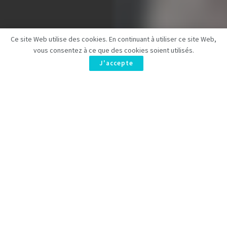
Ce site Web utilise des cookies. En continuant à utiliser ce site Web,
vous consentez à ce que des cookies soient utilisés.
J'accepte
Dans un univers où la rivalité juridique atteint des sommets,
Sky
et
HBO
dévoilent
WAR
, une fascinante série
legal thriller
créée par le talentueux
George Kay
. Avec des stars comme
Dominic West
et
Sienna Miller
, cette œuvre promet tension
et rebondissements dans l’élite londonienne. Disponibilité
exclusive sur
Sky
et
NOW
.
Sky
et
HBO
annoncent
WAR
, une
nouvelle série
originale de
type
thriller juridique
créée par le candidat aux Golden