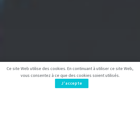
Ce site Web utilise des cookies. En continuant à utiliser ce site Web,
vous consentez à ce que des cookies soient utilisés.
J'accepte
Disney+ a révélé la date de sortie et les premières images de
Suspect: The Shooting of Jean Charles de Menezes, un drame
policier britannique écrit par Jeff Pope (Philomena). Basé sur