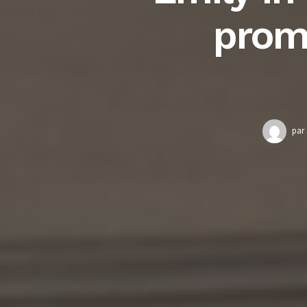
prom
par