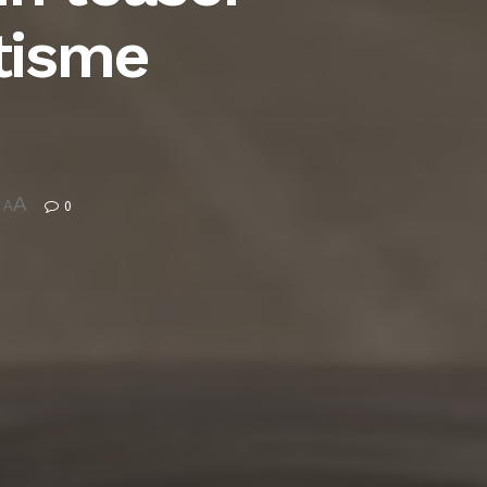
tisme
A
0
A