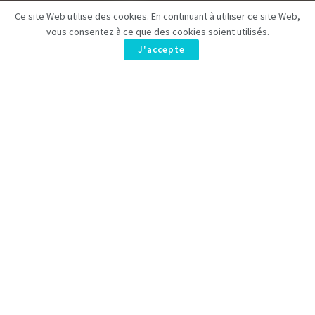
Ce site Web utilise des cookies. En continuant à utiliser ce site Web,
vous consentez à ce que des cookies soient utilisés.
J'accepte
Après une attente fiévreuse, les
tournages
de
Harry Potter –
La série
sont enfin lancés. Cet
adaptation HBO
, fruit de la
célèbre saga de
J. K. Rowling
, promet d’être fidèle. La
première saison, prévue pour
2026 ou début 2027
, s’annonce
palpitante !
Harry Potter – La série : Les
détails des premières prises de
vue