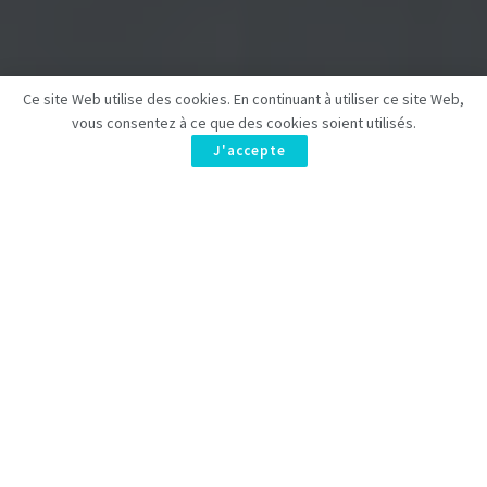
Ce site Web utilise des cookies. En continuant à utiliser ce site Web,
vous consentez à ce que des cookies soient utilisés.
J'accepte
Dans l’attente de la très attendue troisième saison cet été,
HBO
a surpris les fans en annonçant le renouvellement de
House of the Dragon
pour une quatrième saison, prévue pour
2028
. Cette série, dérivée de
Game of Thrones
, est inspirée
de l’œuvre de
George R. R. Martin
.
House of the Dragon : La saison
4 confirmée, date de sortie