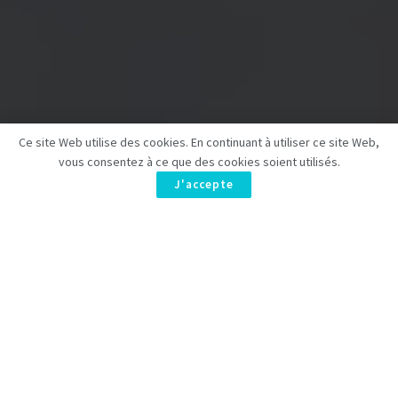
Ce site Web utilise des cookies. En continuant à utiliser ce site Web,
vous consentez à ce que des cookies soient utilisés.
J'accepte
Yellowjackets
, la série phare d’horreur de
Paramount Plus
,
créée par
Ashley Lyle
et
Bart Nickerson
en 2021, s’apprête à
tirer sa révérence avec une quatrième saison. Réputée pour
son ambiance troublante, elle a captivé les fans, devenant la
descendante spirituelle d’œuvres iconiques telles que
Lost
et