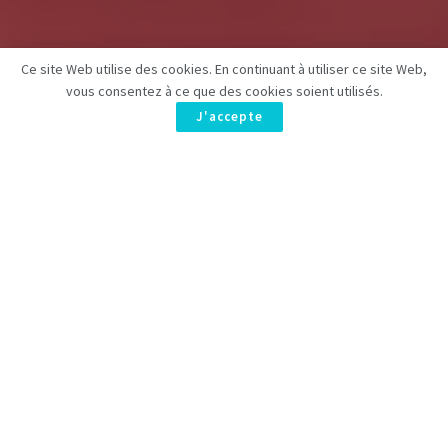
Ce site Web utilise des cookies. En continuant à utiliser ce site Web,
vous consentez à ce que des cookies soient utilisés.
J'accepte
En décembre dernier, la confirmation officielle est arrivée :
Malcolm
revient avec une nouvelle série suite
de la sitcom
emblématique qui a marqué toute une génération. Le revival
verra le retour de
Frankie Muniz, Bryan Cranston (Hal) et
Jane Kaczmarek (Lois)
, auxquels s’ajouteront également
Christopher Masterson (Francis) et Justin Berfield (Reese)
.
Comme prévu, nous ne reverrons pas
Erik Per Sullivan dans le
rôle de Dewey
. L’acteur, qui a abandonné la comédie en 2010,