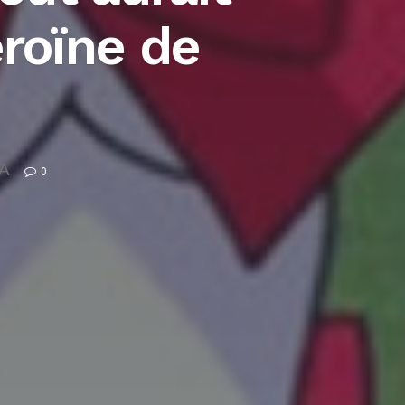
éroïne de
A
0