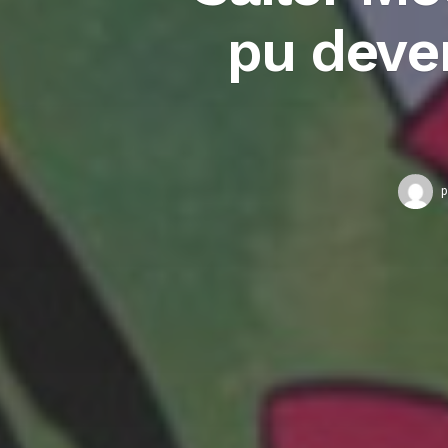
pu deven
p