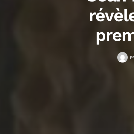
révèl
prem
pa