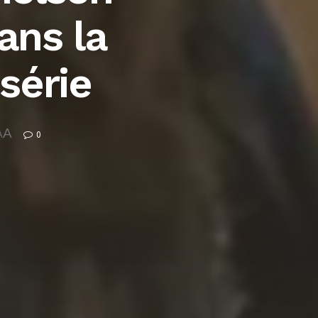
ans la
série
A
0
A