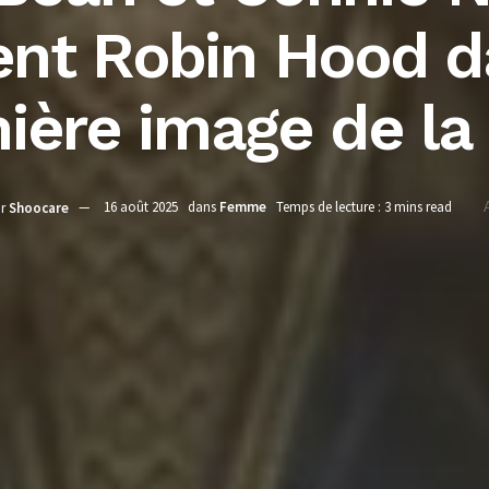
ent Robin Hood d
ière image de la 
r
Shoocare
16 août 2025
dans
Femme
Temps de lecture : 3 mins read