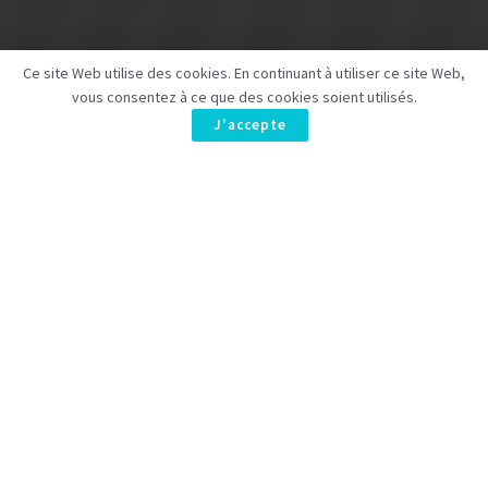
Ce site Web utilise des cookies. En continuant à utiliser ce site Web,
vous consentez à ce que des cookies soient utilisés.
J'accepte
Amazon Prime Video a récemment dévoilé la date de sortie
et les premières images de « Sorelle sbagliate », une série
basée sur le roman à succès d’Alafair Burke, mettant en
vedette les actrices Jessica Biel et Elizabeth Banks. Les huit
épisodes seront diffusés à partir du jeudi 29 mai 2025. Plongez
dans un thriller captivant avec un casting de renom!
Prime Video a révélé la date de sortie et les premières images
de « Sorelle sbagliate », une mini-série thriller basée sur le