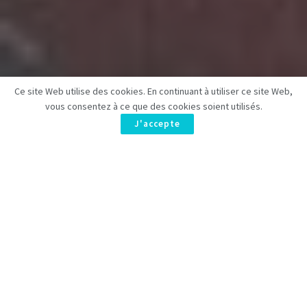
Ce site Web utilise des cookies. En continuant à utiliser ce site Web,
vous consentez à ce que des cookies soient utilisés.
J'accepte
Découvrez la série à succès de Netflix,
Storia della mia
famiglia
, lancée en février dernier. Elle raconte l’histoire
émouvante de Fausto, joué par
Eduardo Scarpetta
, qui face à
une maladie terminale, crée des liens inédits avec sa famille,
incarnée par
Vanessa Scalera
et
Massimiliano Caiazzo
. Une
exploration touchante des relations humaines.