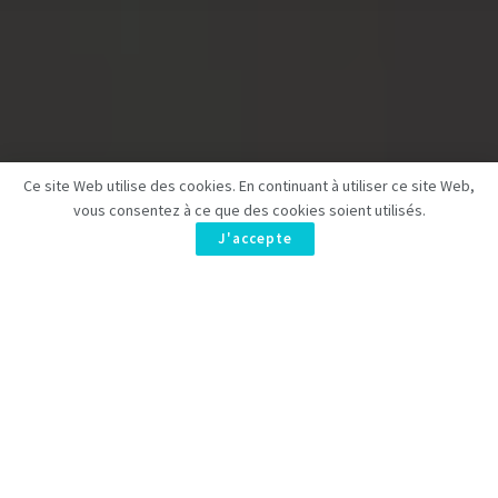
Ce site Web utilise des cookies. En continuant à utiliser ce site Web,
vous consentez à ce que des cookies soient utilisés.
J'accepte
HBO est bien consciente de l’impact de
The Last of Us
sur le
paysage télévisuel, ayant déjà décidé de renouveler la série
pour une
troisième saison
avant même le lancement de la
seconde. Les fans attendent avec impatience des nouvelles
sur cette saison tant attendue, prévue pour 2027.