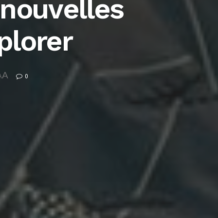
 nouvelles
plorer
A
0
A