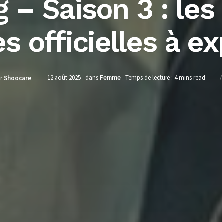
g – Saison 3 : les
s officielles à ex
r
Shoocare
12 août 2025
dans
Femme
Temps de lecture : 4 mins read