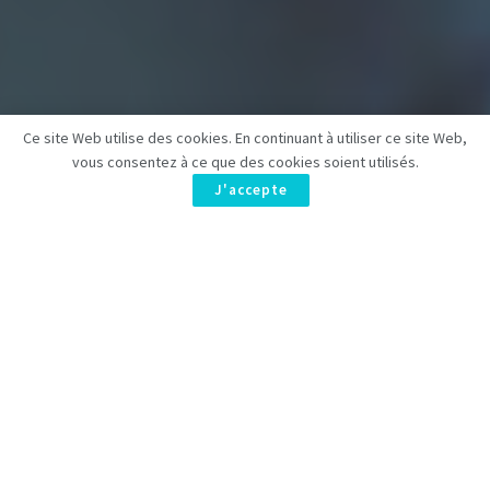
Ce site Web utilise des cookies. En continuant à utiliser ce site Web,
vous consentez à ce que des cookies soient utilisés.
J'accepte
Mauvaise nouvelle pour les fans de
Stranger Things
:
Eddie
Munson ne reviendra pas
pour la cinquième et ultime saison.
La confirmation vient de
Matt Duffer
, co-créateur de la série,
qui a éteint tout espoir avec une déclaration décisive. Eddie
restera à jamais dans le cœur des fans.
Eddie Munson ne reviendra pas dans