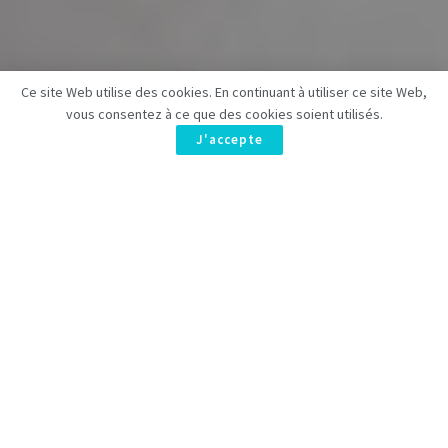
Ce site Web utilise des cookies. En continuant à utiliser ce site Web,
vous consentez à ce que des cookies soient utilisés.
J'accepte
L’attente interminable pour
The Winds of Winter
de George
R.R. Martin atteint un triste record : c’est officiellement la
plus longue de l’histoire des Chroniques de Glace et de Feu,
la saga à l’origine de Game of Thrones. Dépassant les six
ans et quatre mois, aucun dénouement n’est encore en
vue.
La publication de Martin a ralenti depuis le premier roman, A