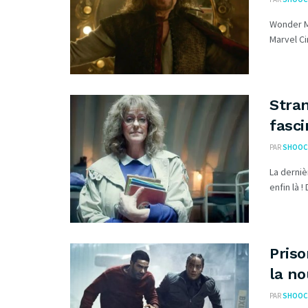
Wonder Ma
Marvel Ci
Stran
fasci
PAR
SHOOC
La derniè
enfin là !
Priso
la no
PAR
SHOOC