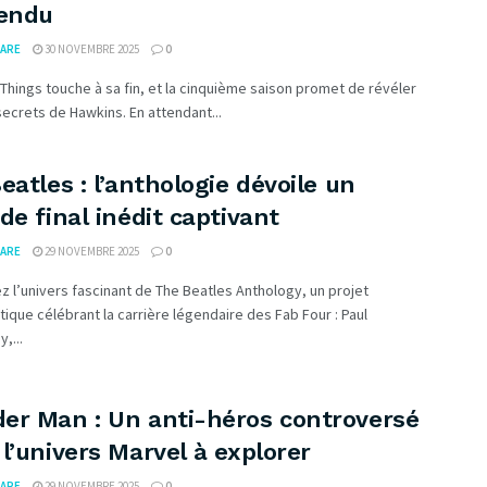
tendu
ARE
30 NOVEMBRE 2025
0
Things touche à sa fin, et la cinquième saison promet de révéler
secrets de Hawkins. En attendant...
eatles : l’anthologie dévoile un
de final inédit captivant
ARE
29 NOVEMBRE 2025
0
 l’univers fascinant de The Beatles Anthology, un projet
que célébrant la carrière légendaire des Fab Four : Paul
,...
er Man : Un anti-héros controversé
l’univers Marvel à explorer
ARE
29 NOVEMBRE 2025
0