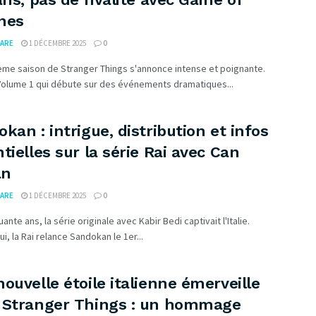
nes
ARE
1 DÉCEMBRE 2025
0
ème saison de Stranger Things s'annonce intense et poignante.
Volume 1 qui débute sur des événements dramatiques...
kan : intrigue, distribution et infos
tielles sur la série Rai avec Can
an
ARE
1 DÉCEMBRE 2025
0
quante ans, la série originale avec Kabir Bedi captivait l'Italie.
ui, la Rai relance Sandokan le 1er...
ouvelle étoile italienne émerveille
 Stranger Things : un hommage