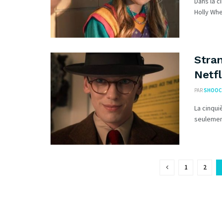
Dans la c
Holly Whe
Stran
Netfl
PAR
SHOOC
La cinqui
seulement
1
2