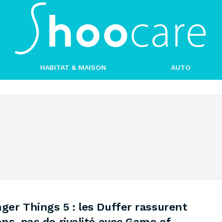
HABITAT & MAISON
AUTO
ger Things 5 : les Duffer rassurent
ans, pas de rivalité avec Game of