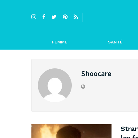
FEMME
SANTÉ
Shoocare
Stran
les f