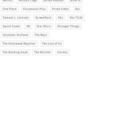
Netflix
Nicolas Cage
Nicole Kidman
NOW tv
One Piece
Paramount Plus
Prime Video
Rai
Samuel L. Jackson
ScreenRant
Sky
Sky TG24
Squid Game
SR
Star Wars
Stranger Things
Sylvester Stallone
The Boys
The Hollywood Reporter
The Last of Us
The Walking Dead
The Witcher
Variety