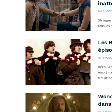
inat
PAR
SHOOC
Stranger 
tous les 
Les B
épiso
PAR
SHOOC
Découvrez
emblémati
McCartney
Wond
dans 
PAR
SHOOC