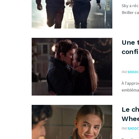
Sky a réc
thriller c
Une t
conf
PAR
SHOOC
À l'appr
emblémati
Le c
Whee
PAR
SHOOC