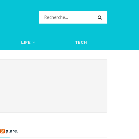
LIFE
TECH
plare.