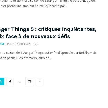
inquième et dernière saison de Stranger Things, le personnage de
eler prend une ampleur nouvelle, incarné par...
ger Things 5 : critiques inquiétantes,
ix face à de nouveaux défis
ARE
27 NOVEMBRE 2025
0
ème saison de Stranger Things est enfin disponible sur Netflix, mais
 en partie ! Les premiers jours de...
3
4
…
72