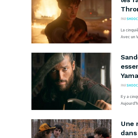
Thro
PAR
SHOOC
La cinqui
Avec un 
Sando
essen
Yam
PAR
SHOOC
Il y a cin
Aujourd'h
Une n
dans