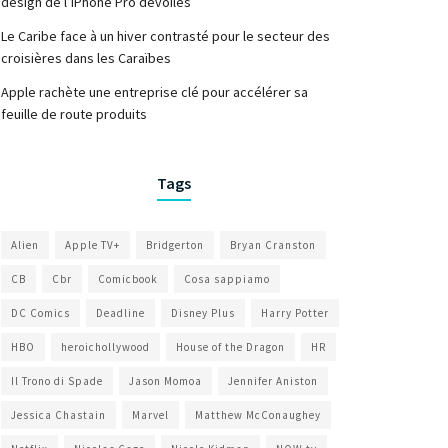
design de l’iPhone Pro dévoilés
Le Caribe face à un hiver contrasté pour le secteur des
croisières dans les Caraïbes
Apple rachète une entreprise clé pour accélérer sa
feuille de route produits
Tags
Alien
Apple TV+
Bridgerton
Bryan Cranston
CB
Cbr
Comicbook
Cosa sappiamo
DC Comics
Deadline
Disney Plus
Harry Potter
HBO
heroichollywood
House of the Dragon
HR
Il Trono di Spade
Jason Momoa
Jennifer Aniston
Jessica Chastain
Marvel
Matthew McConaughey