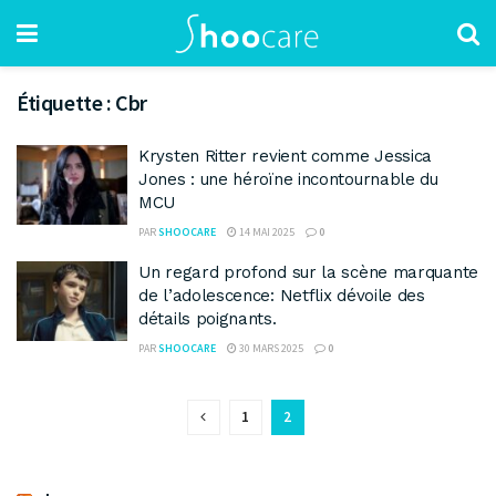
Étiquette :
Cbr
Krysten Ritter revient comme Jessica
Jones : une héroïne incontournable du
MCU
PAR
SHOOCARE
14 MAI 2025
0
Un regard profond sur la scène marquante
de l’adolescence: Netflix dévoile des
détails poignants.
PAR
SHOOCARE
30 MARS 2025
0
1
2