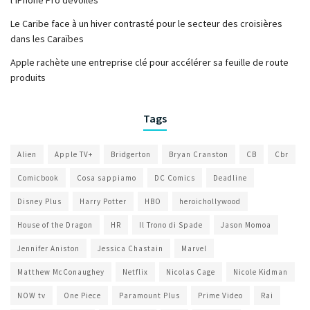
l’iPhone Pro dévoilés
Le Caribe face à un hiver contrasté pour le secteur des croisières
dans les Caraïbes
Apple rachète une entreprise clé pour accélérer sa feuille de route
produits
Tags
Alien
Apple TV+
Bridgerton
Bryan Cranston
CB
Cbr
Comicbook
Cosa sappiamo
DC Comics
Deadline
Disney Plus
Harry Potter
HBO
heroichollywood
House of the Dragon
HR
Il Trono di Spade
Jason Momoa
Jennifer Aniston
Jessica Chastain
Marvel
Matthew McConaughey
Netflix
Nicolas Cage
Nicole Kidman
NOW tv
One Piece
Paramount Plus
Prime Video
Rai