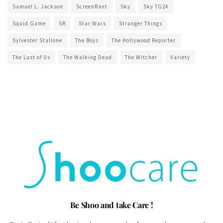
Samuel L. Jackson
ScreenRant
Sky
Sky TG24
Squid Game
SR
Star Wars
Stranger Things
Sylvester Stallone
The Boys
The Hollywood Reporter
The Last of Us
The Walking Dead
The Witcher
Variety
Be Shoo and take Care !