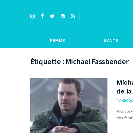
FEMME
SANTÉ
Étiquette :
Michael Fassbender
Micha
de la
PAR
SHOOC
Michael F
des famil