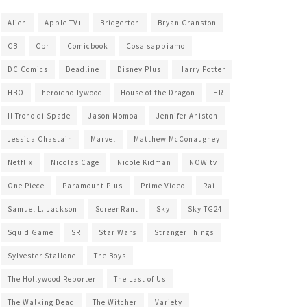
Alien
Apple TV+
Bridgerton
Bryan Cranston
CB
Cbr
Comicbook
Cosa sappiamo
DC Comics
Deadline
Disney Plus
Harry Potter
HBO
heroichollywood
House of the Dragon
HR
Il Trono di Spade
Jason Momoa
Jennifer Aniston
Jessica Chastain
Marvel
Matthew McConaughey
Netflix
Nicolas Cage
Nicole Kidman
NOW tv
One Piece
Paramount Plus
Prime Video
Rai
Samuel L. Jackson
ScreenRant
Sky
Sky TG24
Squid Game
SR
Star Wars
Stranger Things
Sylvester Stallone
The Boys
The Hollywood Reporter
The Last of Us
The Walking Dead
The Witcher
Variety