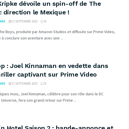
Kripke dévoile un spin-off de The
: direction le Mexique !
ARE
17 SEPTEMBRE 2025
0
The Boys, produite par Amazon Studios et diffusée sur Prime Video,
 à conclure son aventure avec une ...
op : Joel Kinnaman en vedette dans
riller captivant sur Prime Video
ARE
17 SEPTEMBRE 2025
0
ques mois, Joel Kinnaman, célèbre pour son rôle dans le DC
Universe, fera son grand retour sur Prime ...
in Hotel Saison 2 : bande-annonce et