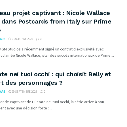
au projet captivant : Nicole Wallace
e dans Postcards from Italy sur Prime
o
ARE
2 OCTOBRE 2025
0
GM Studios a récemment signé un contrat d'exclusivité avec
 acclamée Nicole Wallace, star des succès internationaux de Prime ...
ate nei tuoi occhi : qui choisit Belly et
rt des personnages ?
ARE
29 SEPTEMBRE 2025
0
onde captivant de L’Estate nei tuoi occhi, la série arrive à son
t avec une décision forte : ...