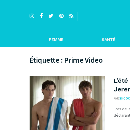
FEMME
SANTÉ
Étiquette :
Prime Video
L’été
Jerem
PAR
SHOOC
Lors de l
déclarant