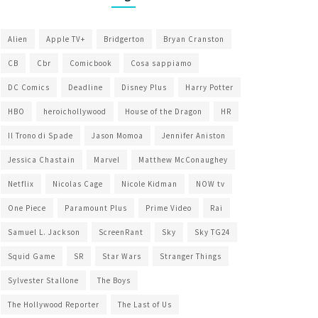
Alien
Apple TV+
Bridgerton
Bryan Cranston
CB
Cbr
Comicbook
Cosa sappiamo
DC Comics
Deadline
Disney Plus
Harry Potter
HBO
heroichollywood
House of the Dragon
HR
Il Trono di Spade
Jason Momoa
Jennifer Aniston
Jessica Chastain
Marvel
Matthew McConaughey
Netflix
Nicolas Cage
Nicole Kidman
NOW tv
One Piece
Paramount Plus
Prime Video
Rai
Samuel L. Jackson
ScreenRant
Sky
Sky TG24
Squid Game
SR
Star Wars
Stranger Things
Sylvester Stallone
The Boys
The Hollywood Reporter
The Last of Us