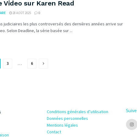
e Video sur Karen Read
ARE
28 AOÛT 2025
0
s judiciaires les plus controversés des dernières années arrive sur
eo. Selon Deadline, la série basée sur ...
3
…
6
Suive
s
Conditions générales d’utilisation
Données personnelles
Mentions légales
Contact
aison