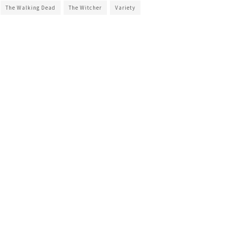
The Walking Dead
The Witcher
Variety