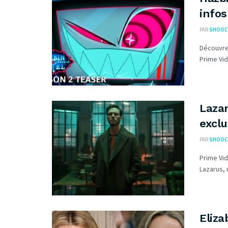
infos
PAR
SHOOC
Découvrez
Prime Vide
Lazar
exclu
PAR
SHOOC
Prime Vi
Lazarus, 
Eliza