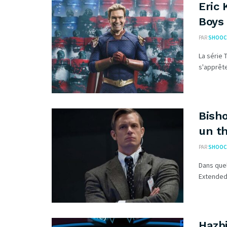
Eric 
Boys 
PAR
SHOOC
La série 
s'apprête
Bish
un th
PAR
SHOOC
Dans quel
Extended 
Hazb