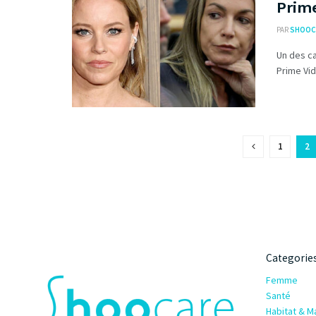
Prim
PAR
SHOOC
Un des ca
Prime Vid
1
2
Categorie
Femme
Santé
Habitat & M