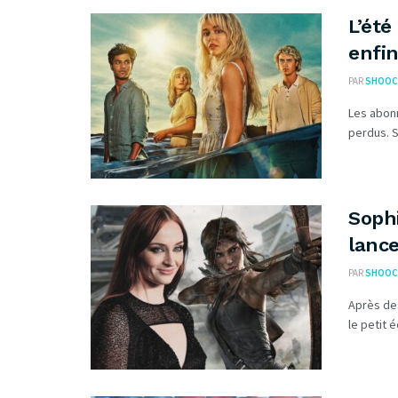
L’été
enfin
PAR
SHOOC
Les abonn
perdus. S
Sophi
lance
PAR
SHOOC
Après des
le petit é