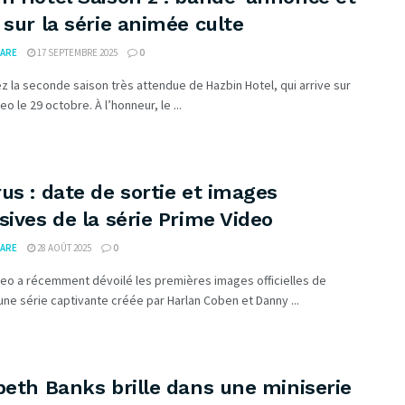
 sur la série animée culte
ARE
17 SEPTEMBRE 2025
0
 la seconde saison très attendue de Hazbin Hotel, qui arrive sur
o le 29 octobre. À l’honneur, le ...
us : date de sortie et images
sives de la série Prime Video
ARE
28 AOÛT 2025
0
deo a récemment dévoilé les premières images officielles de
une série captivante créée par Harlan Coben et Danny ...
beth Banks brille dans une miniserie