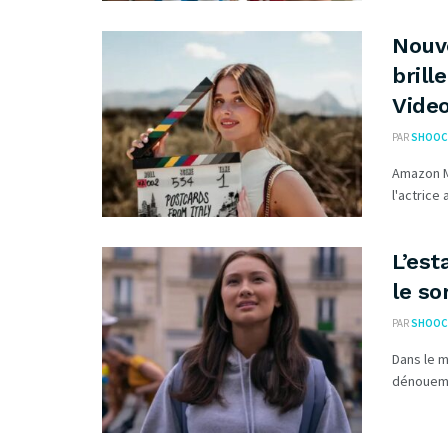
Nouve
brill
Vide
PAR
SHOOC
Amazon M
l'actrice
L’est
le so
PAR
SHOOC
Dans le m
dénouemen